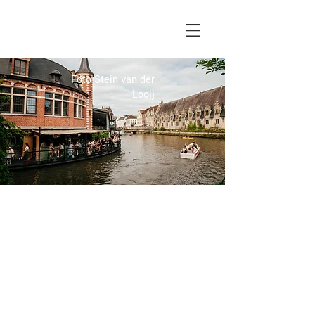
Foto Stein van der
Looij
POP-UP ZOMERBAR
AAN DE LEIE IN HET
HISTORISCH CENTRUM
VAN GENT.
(HER-)OPENING
APRIL 2026.