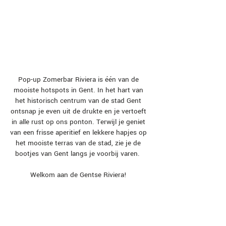
Naast een uitgebreid aanbod aan
cocktails, wijn en bieren serveren we
ook lekkere apero hapjes en een kleine
snack!
Pop-up Zomerbar Riviera is één van de
mooiste hotspots in Gent. In het hart van
het historisch centrum van de stad Gent
ontsnap je even uit de drukte en je vertoeft
in alle rust op ons ponton. Terwijl je geniet
van een frisse aperitief en lekkere hapjes op
het mooiste terras van de stad, zie je de
bootjes van Gent langs je voorbij varen.
Welkom aan de Gentse Riviera!